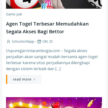
Game Judi
Agen Togel Terbesar Memudahkan
Segala Akses Bagi Bettor
-
Schoolschlepp
Okt 25
Uspuregarciniacambogia.com – Segala akses
perjudian akan sangat mudah bersama agen togel
terbesar karena situs perjudiannya dilengkapi
dengan sistem terbaik dan […]
read more