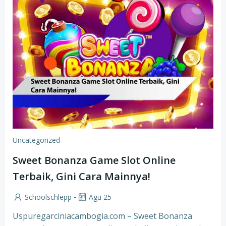
Uncategorized
Sweet Bonanza Game Slot Online
Terbaik, Gini Cara Mainnya!
-
Schoolschlepp
Agu 25
Uspuregarciniacambogia.com – Sweet Bonanza