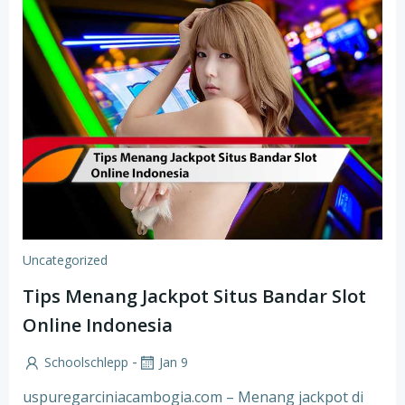
Uncategorized
Tips Menang Jackpot Situs Bandar Slot
Online Indonesia
-
Schoolschlepp
Jan 9
uspuregarciniacambogia.com – Menang jackpot di