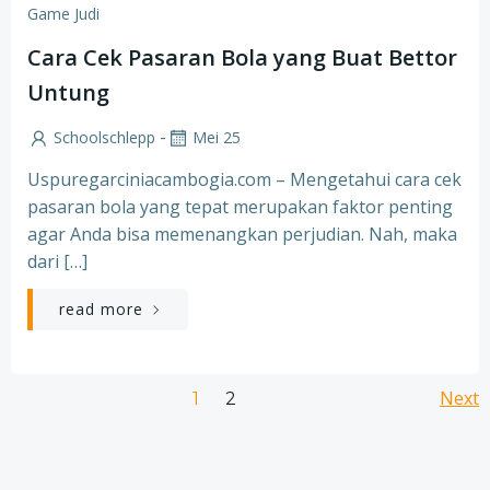
Game Judi
Cara Cek Pasaran Bola yang Buat Bettor
Untung
-
Schoolschlepp
Mei 25
Uspuregarciniacambogia.com – Mengetahui cara cek
pasaran bola yang tepat merupakan faktor penting
agar Anda bisa memenangkan perjudian. Nah, maka
dari […]
read more
Posts
Po
Page
Next
Page
1
2
navigation
na