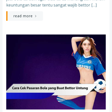
keuntungan besar tentu sangat wajib bettor […]
read more