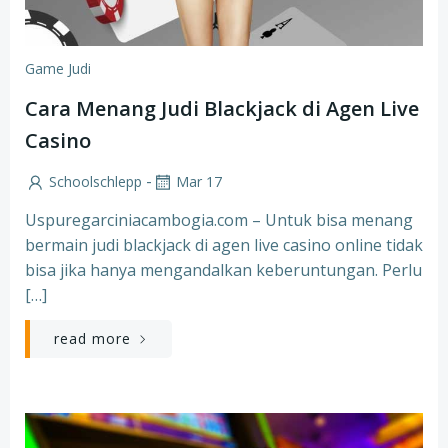
Game Judi
Cara Menang Judi Blackjack di Agen Live
Casino
-
Schoolschlepp
Mar 17
Uspuregarciniacambogia.com – Untuk bisa menang
bermain judi blackjack di agen live casino online tidak
bisa jika hanya mengandalkan keberuntungan. Perlu
[…]
read more