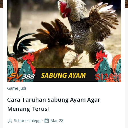
Game Judi
Cara Taruhan Sabung Ayam Agar
Menang Terus!
-
Schoolschlepp
Mar 28