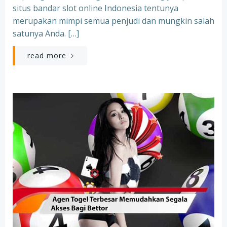
situs bandar slot online Indonesia tentunya
merupakan mimpi semua penjudi dan mungkin salah
satunya Anda. […]
read more