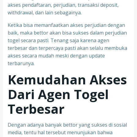
akses pendaftaran, perjudian, transaksi deposit,
withdrawal, dan lain sebagainya.
Ketika bisa memanfaatkan akses perjudian dengan
baik, maka bettor akan bisa sukses dalam perjudian
togel secara pasti. Tenang saja karena agen
terbesar dan terpercaya pasti akan selalu membuka
akses secara mudah meski dengan update
terbarunya.
Kemudahan Akses
Dari Agen Togel
Terbesar
Dengan adanya banyak bettor yang sukses di sosial
media, tentu hal tersebut menunjukan bahwa