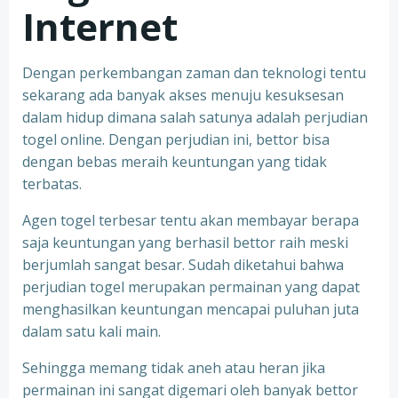
Internet
Dengan perkembangan zaman dan teknologi tentu
sekarang ada banyak akses menuju kesuksesan
dalam hidup dimana salah satunya adalah perjudian
togel online. Dengan perjudian ini, bettor bisa
dengan bebas meraih keuntungan yang tidak
terbatas.
Agen togel terbesar tentu akan membayar berapa
saja keuntungan yang berhasil bettor raih meski
berjumlah sangat besar. Sudah diketahui bahwa
perjudian togel merupakan permainan yang dapat
menghasilkan keuntungan mencapai puluhan juta
dalam satu kali main.
Sehingga memang tidak aneh atau heran jika
permainan ini sangat digemari oleh banyak bettor