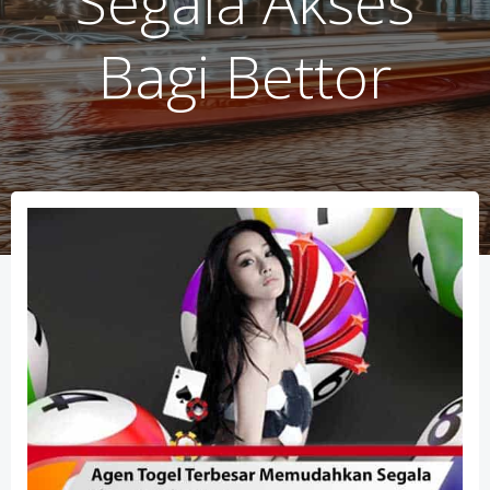
Segala Akses
Bagi Bettor