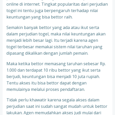
online di internet. Tingkat popularitas dari perjudian
togel ini tentu juga berpengaruh terhadap nilai
keuntungan yang bisa bettor raih.
Semakin banyak bettor yang ada atau ikut serta
dalam perjudian togel, maka nilai keuntungan akan
menjadi lebih besar lagi. Itu terjadi karena agen
togel terbesar memakai sistem nilai taruhan yang
dipasang dikalikan dengan jumlah pemain.
Maka ketika bettor memasang taruhan sebesar Rp.
1.000 dan terdapat 10 ribu bettor yang ikut serta
berjudi, keuntungan bisa menjadi 10 juta rupiah.
Tentu akses itu bisa bettor dapat dengan
memulainya melalui proses pendaftaran.
Tidak perlu khawatir karena segala akses dalam
perjudian saat ini sudah sangat mudah untuk bettor
lakukan. Agen memudahkan akses judi mulai dari