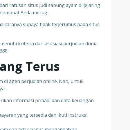
ri ratusan situs judi sabung ayam di jejaring
a membuat Anda merugi.
na caranya supaya tidak terjerumus pada situs
enuhi kriteria dari asosiasi perjudian dunia
388.
ang Terus
i agen perjudian online. Nah, untuk
ya.
rikan informasi pribadi dan data keuangan
yaran yang tersedia dan ikuti instruksi
ayam dan tidak hanya mengandalkan