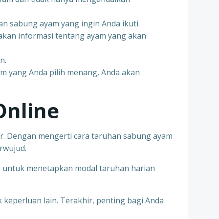
an sabung ayam yang ingin Anda ikuti.
iakan informasi tentang ayam yang akan
n.
am yang Anda pilih menang, Anda akan
Online
ar. Dengan mengerti cara taruhan sabung ayam
rwujud.
a untuk menetapkan modal taruhan harian
keperluan lain. Terakhir, penting bagi Anda