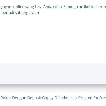
ung ayam online yang bisa Anda coba. Semoga artikel ini b
 berjudi sabung ayam.
Poker Dengan Deposit Gopay Di Indonesia. Created for free