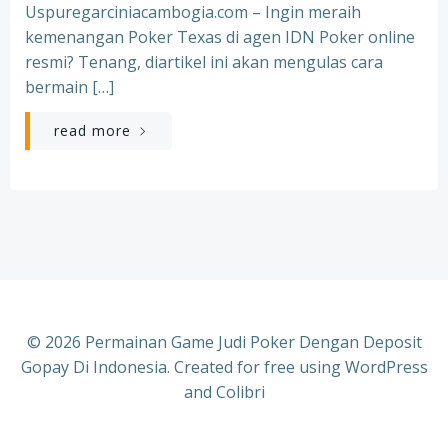
Uspuregarciniacambogia.com – Ingin meraih
kemenangan Poker Texas di agen IDN Poker online
resmi? Tenang, diartikel ini akan mengulas cara
bermain […]
read more
© 2026 Permainan Game Judi Poker Dengan Deposit
Gopay Di Indonesia. Created for free using WordPress
and Colibri