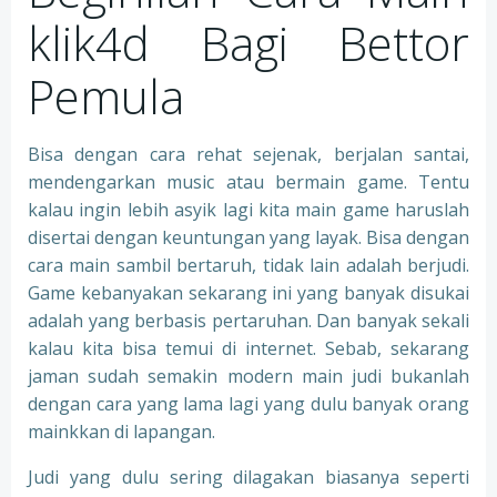
klik4d Bagi Bettor
Pemula
Bisa dengan cara rehat sejenak, berjalan santai,
mendengarkan music atau bermain game. Tentu
kalau ingin lebih asyik lagi kita main game haruslah
disertai dengan keuntungan yang layak. Bisa dengan
cara main sambil bertaruh, tidak lain adalah berjudi.
Game kebanyakan sekarang ini yang banyak disukai
adalah yang berbasis pertaruhan. Dan banyak sekali
kalau kita bisa temui di internet. Sebab, sekarang
jaman sudah semakin modern main judi bukanlah
dengan cara yang lama lagi yang dulu banyak orang
mainkkan di lapangan.
Judi yang dulu sering dilagakan biasanya seperti