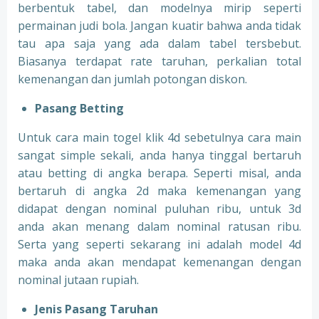
berbentuk tabel, dan modelnya mirip seperti
permainan judi bola. Jangan kuatir bahwa anda tidak
tau apa saja yang ada dalam tabel tersbebut.
Biasanya terdapat rate taruhan, perkalian total
kemenangan dan jumlah potongan diskon.
Pasang Betting
Untuk cara main togel klik 4d sebetulnya cara main
sangat simple sekali, anda hanya tinggal bertaruh
atau betting di angka berapa. Seperti misal, anda
bertaruh di angka 2d maka kemenangan yang
didapat dengan nominal puluhan ribu, untuk 3d
anda akan menang dalam nominal ratusan ribu.
Serta yang seperti sekarang ini adalah model 4d
maka anda akan mendapat kemenangan dengan
nominal jutaan rupiah.
Jenis Pasang Taruhan