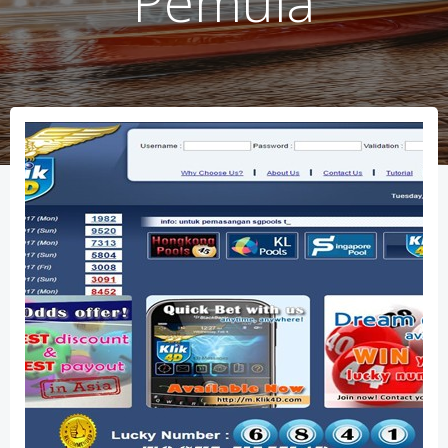
Pemula