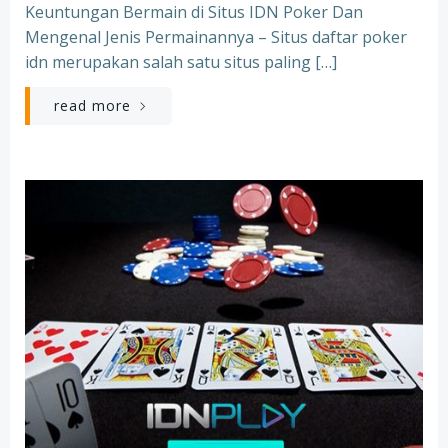
Keuntungan Bermain di Situs IDN Poker Dan
Mengenal Jenis Permainannya – Situs daftar poker
idn merupakan salah satu situs paling […]
read more