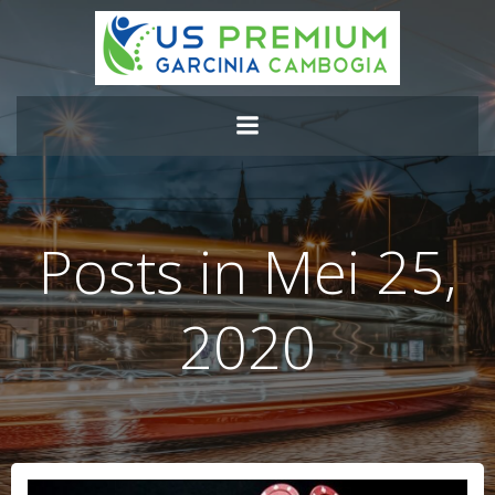
Skip
to
content
Posts in Mei 25,
2020