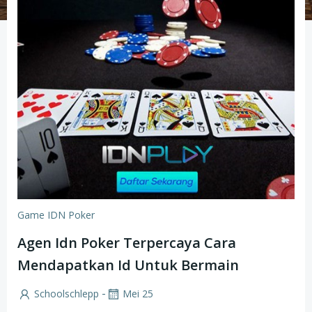
Game IDN Poker
Agen Idn Poker Terpercaya Cara
Mendapatkan Id Untuk Bermain
-
Schoolschlepp
Mei 25