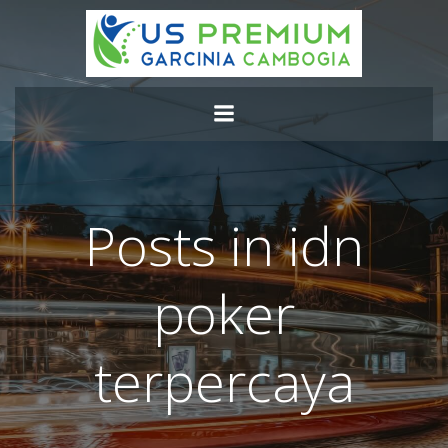
Skip
to
content
Posts in idn
poker
terpercaya