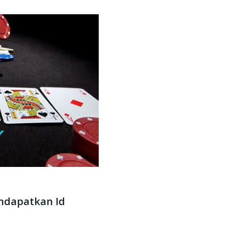
ndapatkan Id