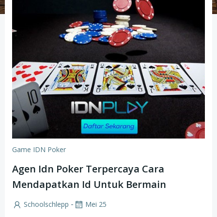
Game IDN Poker
Agen Idn Poker Terpercaya Cara
Mendapatkan Id Untuk Bermain
-
Schoolschlepp
Mei 25