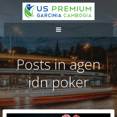
Skip
to
content
Posts in agen
idn poker