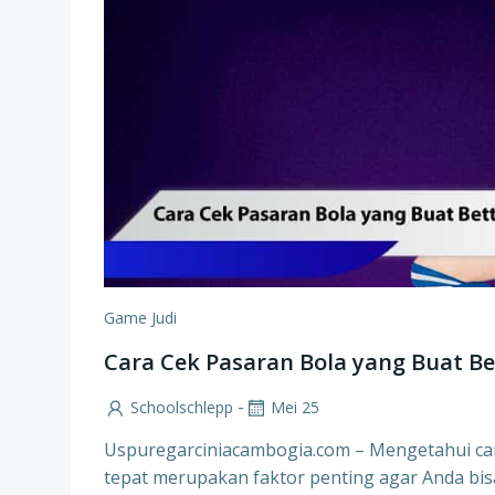
Game Judi
Cara Cek Pasaran Bola yang Buat B
-
Schoolschlepp
Mei 25
Uspuregarciniacambogia.com – Mengetahui car
tepat merupakan faktor penting agar Anda b