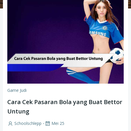
Game Judi
Cara Cek Pasaran Bola yang Buat Bettor
Untung
-
Schoolschlepp
Mei 25