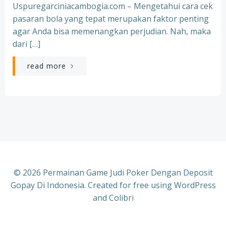
Uspuregarciniacambogia.com – Mengetahui cara cek
pasaran bola yang tepat merupakan faktor penting
agar Anda bisa memenangkan perjudian. Nah, maka
dari […]
read more
© 2026 Permainan Game Judi Poker Dengan Deposit
Gopay Di Indonesia. Created for free using WordPress
and Colibri