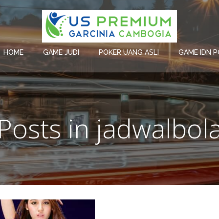
HOME
GAME JUDI
POKER UANG ASLI
GAME IDN 
Posts in jadwalbol