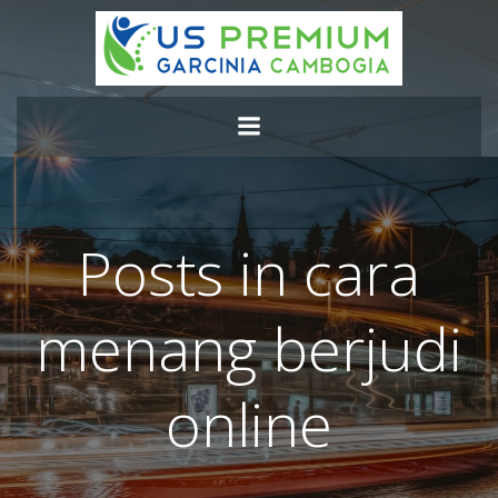
Skip
to
content
Posts in cara
menang berjudi
online