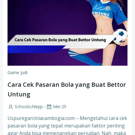
Game Judi
Cara Cek Pasaran Bola yang Buat Bettor
Untung
-
Schoolschlepp
Mei 25
Uspuregarciniacambogia.com – Mengetahui cara cek
pasaran bola yang tepat merupakan faktor penting
agar Anda bisa memenangkan perjudian. Nah, maka